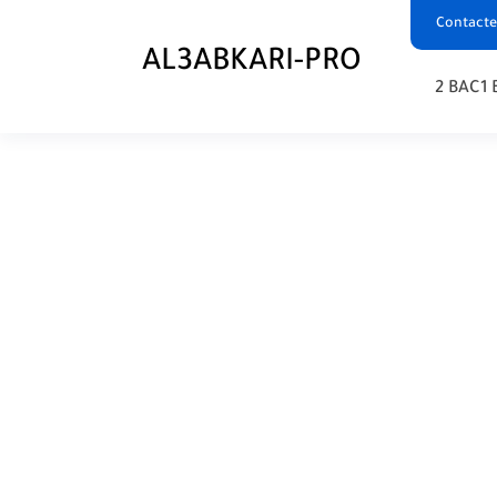
Contacte
AL3ABKARI-PRO
2 BAC
1