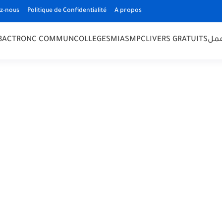
z-nous
Politique de Confidentialité
A propos
 BAC
TRONC COMMUN
COLLEGE
SMIA
SMPC
LIVERS GRATUITS
مل