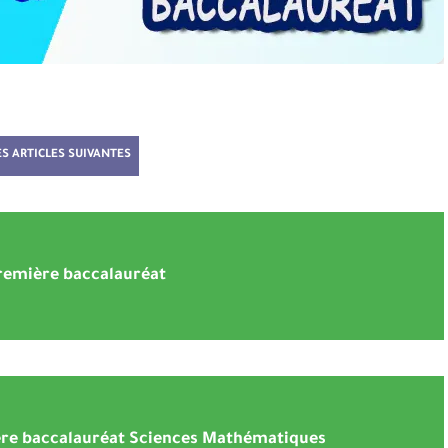
ES ARTICLES SUIVANTES
remière baccalauréat
ère baccalauréat Sciences Mathématiques