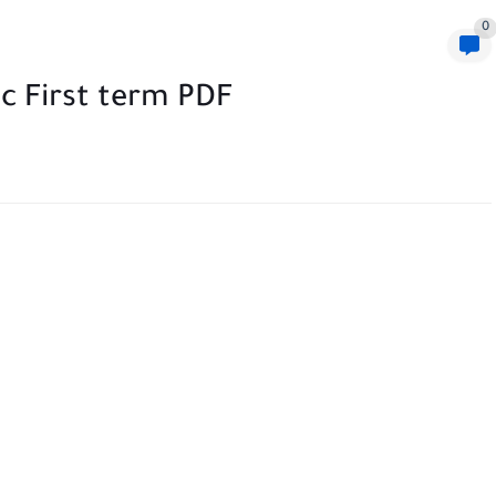
0
ac First term PDF