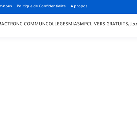
z-nous
Politique de Confidentialité
A propos
 BAC
TRONC COMMUN
COLLEGE
SMIA
SMPC
LIVERS GRATUITS
مل