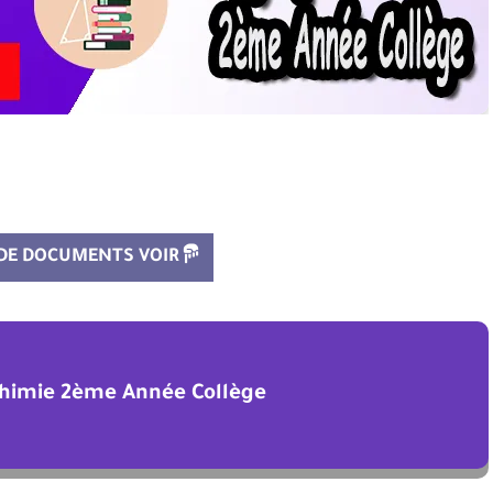
 DE DOCUMENTS VOIR
Chimie 2ème Année Collège