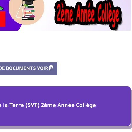
 DE DOCUMENTS VOIR
de la Terre (SVT) 2ème Année Collège