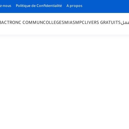
z-nous
Politique de Confidentialité
A propos
 BAC
TRONC COMMUN
COLLEGE
SMIA
SMPC
LIVERS GRATUITS
مل