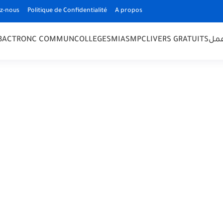
z-nous
Politique de Confidentialité
A propos
 BAC
TRONC COMMUN
COLLEGE
SMIA
SMPC
LIVERS GRATUITS
مل