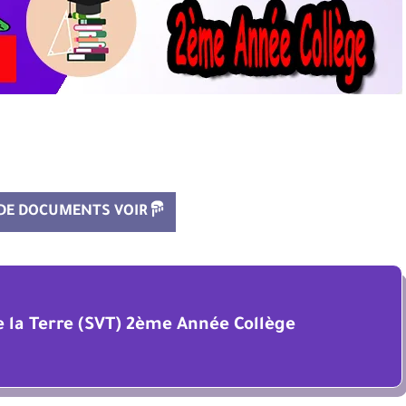
 DE DOCUMENTS VOIR
de la Terre (SVT) 2ème Année Collège