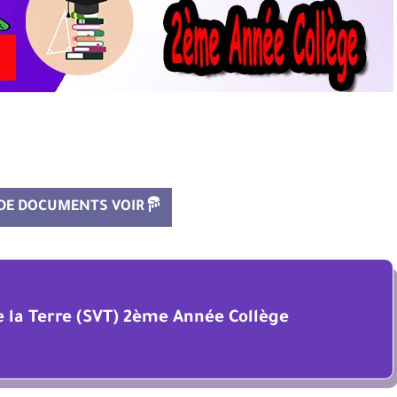
 DE DOCUMENTS VOIR
de la Terre (SVT) 2ème Année Collège