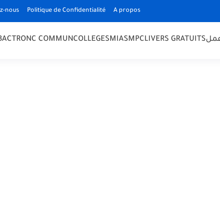
z-nous
Politique de Confidentialité
A propos
 BAC
TRONC COMMUN
COLLEGE
SMIA
SMPC
LIVERS GRATUITS
مل