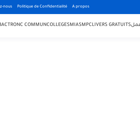
z-nous
Politique de Confidentialité
A propos
مل
LIVERS GRATUITS
SMPC
SMIA
COLLEGE
TRONC COMMUN
 BAC