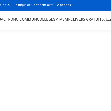
z-nous
Politique de Confidentialité
A propos
 BAC
TRONC COMMUN
COLLEGE
SMIA
SMPC
LIVERS GRATUITS
مل